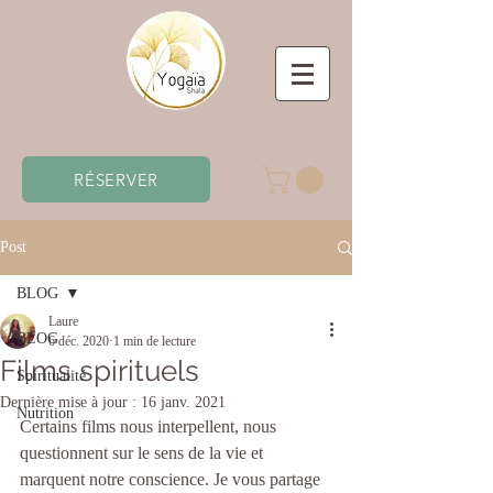
RÉSERVER
Post
BLOG
Laure
BLOG
6 déc. 2020
1 min de lecture
Films spirituels
Spiritualité
Dernière mise à jour :
16 janv. 2021
Nutrition
Certains films nous interpellent, nous 
questionnent sur le sens de la vie et 
marquent notre conscience. Je vous partage 