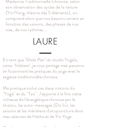
Médecine Traditionnelle Chinoise, selon
son observation des cycles de la nature
(Yin/Yang, théorie des 5 éléments), on
comprend alors que nos besoins varient en
fonction des saisons, des phases de nos
vies, de nos rythmes...
LAURE
En tant que
"Shala Pati"
du studio Yogaïa
,
votre
"hôtesse",
je vous partage mes passions
en fusionnant les pratiques du yoga avec la
sagesse traditionnelle chinoise.
Ma pratique inclut ces deux notions du
"Yoga" et du "Tao". J'apporte à la fois cette
richesse de l'énergétique chinoise par le
shiatsu, les auto-massages (Do In), les
saisons et les méridiens d'acupuncture dans
mes séances de Hatha et de Yin Yoga.