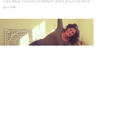
Ces deux visions se mêlent alors pour ne faire
qu'une.
NOUS TROUVER
29 bis rue Maréchal Foch
85190 Aizenay
PRATIQUER LE YOGA
Pratiques de yoga