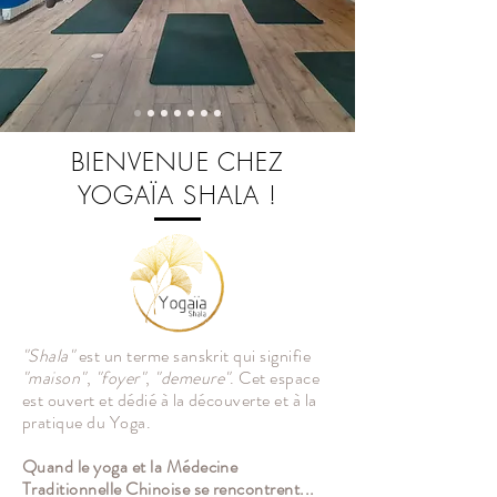
BIENVENUE CHEZ
YOGAÏA SHALA !
"Shala"
est un terme sanskrit qui signifie
"maison"
,
"foyer"
,
"demeure"
.
Cet espace
est ouvert et dédié à la découverte et à la
pratique du Yoga.
Quand le yoga et la Médecine
Traditionnelle Chinoise se rencontrent...