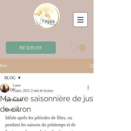
RÉSERVER
Post
BLOG
Laure
BLOG
7 janv. 2021
2 min de lecture
Ma cure saisonnière de jus
Spiritualité
de citron
Nutrition
Idéale après les périodes de fêtes, ou 
pendant les saisons du printemps et de 