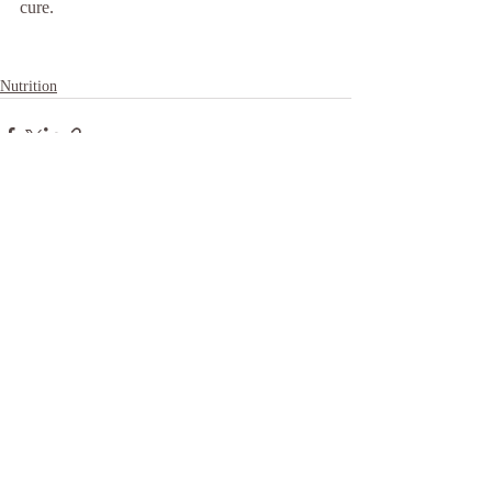
cure.
Nutrition
Commentaires
Rédigez un commentaire...
NOUS TROUVER